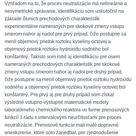
Vzhľadom na to, že proces neutralizácie má nelineárne a
nesymetrické správanie, identifikáciu som uskutočnil na
základe ôsmich prechodových charakteristík
experimentálne nameraných pre skokové zmeny vstupu
smerom nahor aj nadol pre prvý prípad, čiže postupne sa
menil objemový prietok roztoku kyseliny octovej a
objemový prietok roztoku hydroxidu sodného bol
konštantný. Takisto som robil aj identifikáciu pre osem
nameraných prechodových charakteristík pre skokové
zmeny vstupu smerom nahor aj nadol pre druhý prípad,
čiže postupne sa menil objemový prietok roztoku hydroxidu
sodného a objemový prietok roztoku kyseliny octovej bol
konštantný. Pre prvý aj pre druhý prípad som získal
výsledné vstupno-výstupné matematické modely
laboratórneho chemického reaktora vo forme prenosových
funkcií 1.rádu s intervalovými neurčitosťami pre proces
neutralizácie. Prenosové funkcie mali malé dopravné
oneskorenie, ktoré som zanedbal, pre zjednodušenie