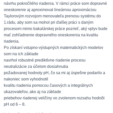
návrhu pokročilého riadenia. V rámci práce som dopravné
oneskorenie aj aproximoval lineárnou aproximáciou
Taylorovým rozvojom menovateľa prenosu systému do
1.rádu, aby som sa mohol pri ďalšej práci s daným
procesom mimo bakalárskej práce pozrieť, aký vplyv bude
mať zohľadnenie dopravného oneskorenia na kvalitu
riadenia.
Po získaní vstupno-výstupných matematických modelov
som na ich základe
navrhol robustné prediktívne riadenie procesu
neutralizácie za účelom dosiahnutia
požadovanej hodnoty pH, čo sa mi aj úspešne podarilo a
nakoniec som vyhodnotil
kvalitu riadenia pomocou časových a integrálnych
ukazovateľov, ako aj na základe
priebehov riadenej veličiny vo zvolenom rozsahu hodnôt
pH od 6 – 8.