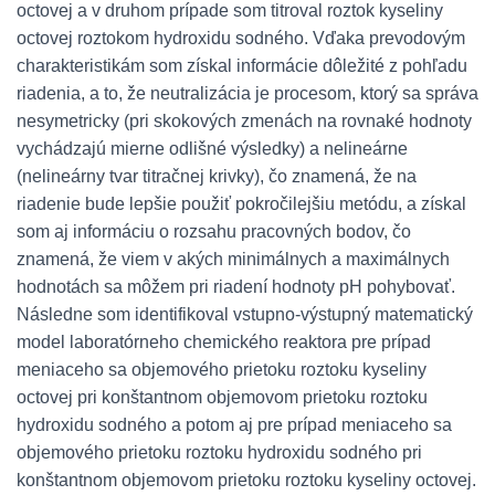
octovej a v druhom prípade som titroval roztok kyseliny
octovej roztokom hydroxidu sodného. Vďaka prevodovým
charakteristikám som získal informácie dôležité z pohľadu
riadenia, a to, že neutralizácia je procesom, ktorý sa správa
nesymetricky (pri skokových zmenách na rovnaké hodnoty
vychádzajú mierne odlišné výsledky) a nelineárne
(nelineárny tvar titračnej krivky), čo znamená, že na
riadenie bude lepšie použiť pokročilejšiu metódu, a získal
som aj informáciu o rozsahu pracovných bodov, čo
znamená, že viem v akých minimálnych a maximálnych
hodnotách sa môžem pri riadení hodnoty pH pohybovať.
Následne som identifikoval vstupno-výstupný matematický
model laboratórneho chemického reaktora pre prípad
meniaceho sa objemového prietoku roztoku kyseliny
octovej pri konštantnom objemovom prietoku roztoku
hydroxidu sodného a potom aj pre prípad meniaceho sa
objemového prietoku roztoku hydroxidu sodného pri
konštantnom objemovom prietoku roztoku kyseliny octovej.