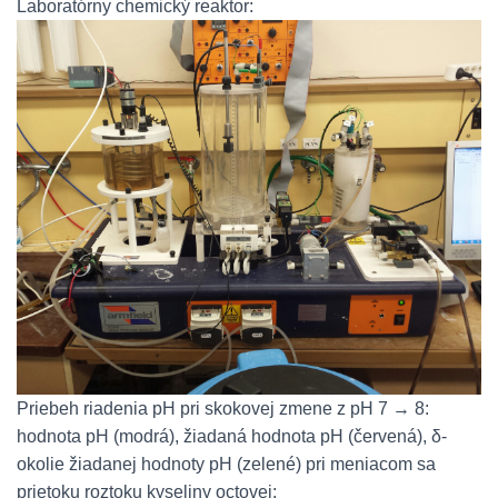
Laboratórny chemický reaktor:
Priebeh riadenia pH pri skokovej zmene z pH 7 → 8:
hodnota pH (modrá), žiadaná hodnota pH (červená), δ-
okolie žiadanej hodnoty pH (zelené) pri meniacom sa
prietoku roztoku kyseliny octovej: