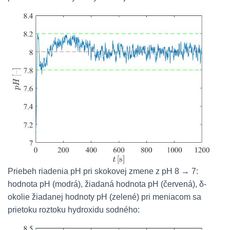
Priebeh riadenia pH pri skokovej zmene z pH 8 → 7:
hodnota pH (modrá), žiadaná hodnota pH (červená), δ-
okolie žiadanej hodnoty pH (zelené) pri meniacom sa
prietoku roztoku hydroxidu sodného: