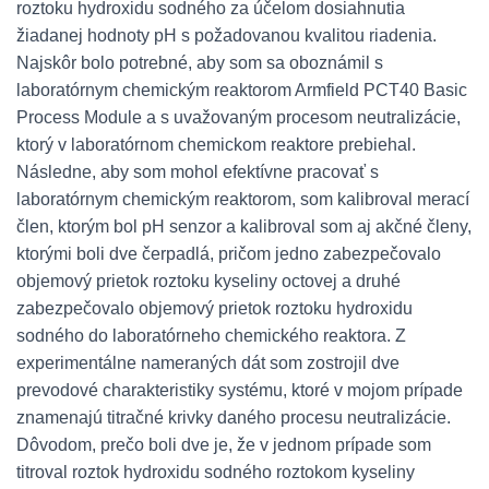
roztoku hydroxidu sodného za účelom dosiahnutia
žiadanej hodnoty pH s požadovanou kvalitou riadenia.
Najskôr bolo potrebné, aby som sa oboznámil s
laboratórnym chemickým reaktorom Armfield PCT40 Basic
Process Module a s uvažovaným procesom neutralizácie,
ktorý v laboratórnom chemickom reaktore prebiehal.
Následne, aby som mohol efektívne pracovať s
laboratórnym chemickým reaktorom, som kalibroval merací
člen, ktorým bol pH senzor a kalibroval som aj akčné členy,
ktorými boli dve čerpadlá, pričom jedno zabezpečovalo
objemový prietok roztoku kyseliny octovej a druhé
zabezpečovalo objemový prietok roztoku hydroxidu
sodného do laboratórneho chemického reaktora. Z
experimentálne nameraných dát som zostrojil dve
prevodové charakteristiky systému, ktoré v mojom prípade
znamenajú titračné krivky daného procesu neutralizácie.
Dôvodom, prečo boli dve je, že v jednom prípade som
titroval roztok hydroxidu sodného roztokom kyseliny