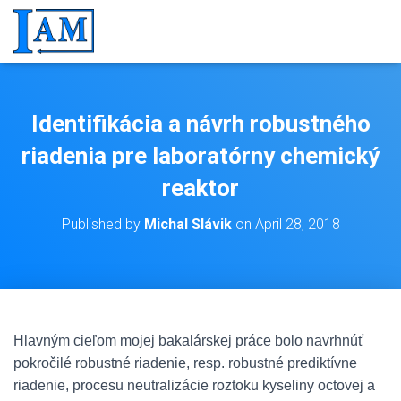
Identifikácia a návrh robustného
riadenia pre laboratórny chemický
reaktor
Published by
Michal Slávik
on
April 28, 2018
Hlavným cieľom mojej bakalárskej práce bolo navrhnúť
pokročilé robustné riadenie, resp. robustné prediktívne
riadenie, procesu neutralizácie roztoku kyseliny octovej a