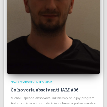
NÁZORY ABSOLVENTOV UIAM
Čo hovoria absolventi IAM #36
Michal úspešne absolvoval inžiniersky študijný program
Automatizácia a informatizácia v chémii a potravinárstve