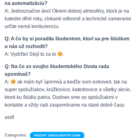
na automatizáciu?
A: Jednoznačne áno! Okrem dobrej atmosféry, ktorá je na
katedre dlhé roky, získané odborné a technické zameranie
určite nemá konkurenciu.
Q: A čo by si poradila študentom, ktorí sa pre štúdium
u nás už rozhodli?
A: Vydržte! Stojí to za to
.
Q: Na čo zo svojho študentského života rada
spomínaš?
A:
ak mám byť úprimná a keďže som extrovert, tak na
super spolužiakov, krúžkovice, katedrovice a všetky akcie,
ktoré ku štúdiu patria. Dodnes sme so spolužiakmi v
kontakte a vždy radi zaspomíname na staré dobré časy.
asdf
Categories:
NÁZORY ABSOLVENTOV UIAM