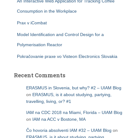
An Interactive Web Application for Tracking Coffee
Consumption in the Workplace
Prax v iCombat
Model Identification and Control Design for a
Polymerisation Reactor
Pokračovanie praxe vo Visteon Electronics Slovakia
Recent Comments
ERASMUS in Slovenia, but why? #2 – UIAM Blog
on
ERASMUS, is it about studying, partying,
travelling, living, or? #1
IAM na CDC 2018 na Miami, Florida – UIAM Blog
on
IAM na ACC v Bostone, MA
Čo hovoria absolventi IAM #32 – UIAM Blog
on
ERASMUS, is it about studying, partying,