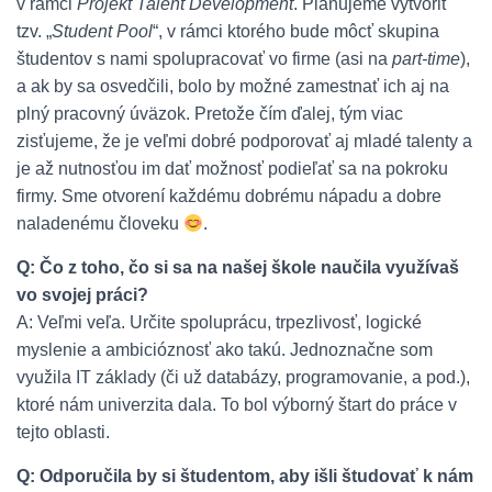
v rámci
Projekt Talent Development
. Plánujeme vytvoriť
tzv. „
Student Pool
“, v rámci ktorého bude môcť skupina
študentov s nami spolupracovať vo firme (asi na
part-time
),
a ak by sa osvedčili, bolo by možné zamestnať ich aj na
plný pracovný úväzok. Pretože čím ďalej, tým viac
zisťujeme, že je veľmi dobré podporovať aj mladé talenty a
je až nutnosťou im dať možnosť podieľať sa na pokroku
firmy. Sme otvorení každému dobrému nápadu a dobre
naladenému človeku
.
Q: Čo z toho, čo si sa na našej škole naučila využívaš
vo svojej práci?
A: Veľmi veľa. Určite spoluprácu, trpezlivosť, logické
myslenie a ambicióznosť ako takú. Jednoznačne som
využila IT základy (či už databázy, programovanie, a pod.),
ktoré nám univerzita dala. To bol výborný štart do práce v
tejto oblasti.
Q: Odporučila by si študentom, aby išli študovať k nám