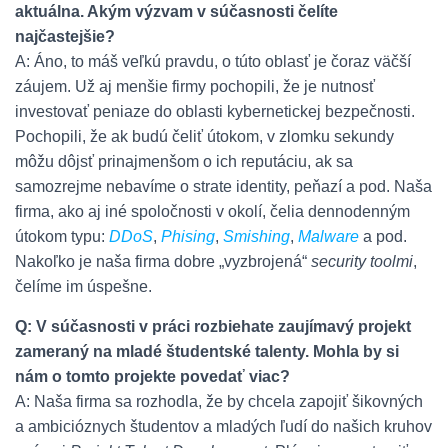
aktuálna. Akým výzvam v súčasnosti čelíte
najčastejšie?
A: Áno, to máš veľkú pravdu, o túto oblasť je čoraz väčší
záujem. Už aj menšie firmy pochopili, že je nutnosť
investovať peniaze do oblasti kybernetickej bezpečnosti.
Pochopili, že ak budú čeliť útokom, v zlomku sekundy
môžu dôjsť prinajmenšom o ich reputáciu, ak sa
samozrejme nebavíme o strate identity, peňazí a pod. Naša
firma, ako aj iné spoločnosti v okolí, čelia dennodenným
útokom typu:
DDoS
,
Phising
,
Smishing
,
Malware
a pod.
Nakoľko je naša firma dobre „vyzbrojená“
security toolmi
,
čelíme im úspešne.
Q: V súčasnosti v práci rozbiehate zaujímavý projekt
zameraný na mladé študentské talenty. Mohla by si
nám o tomto projekte povedať viac?
A: Naša firma sa rozhodla, že by chcela zapojiť šikovných
a ambicióznych študentov a mladých ľudí do našich kruhov