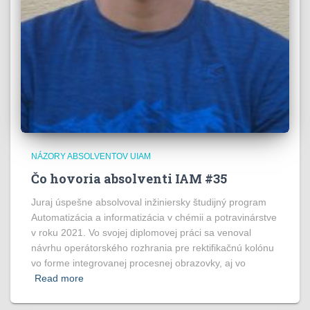
NÁZORY ABSOLVENTOV UIAM
Čo hovoria absolventi IAM #35
Juraj úspešne absolvoval inžiniersky študijný program
Automatizácia a informatizácia v chémii a potravinárstve
v roku 2021. Vo svojej diplomovej práci sa venoval
návrhu operátorského rozhrania pre rektifikačnú kolónu
vo forme integrovanej procesnej obrazovky, aj vo
Read more