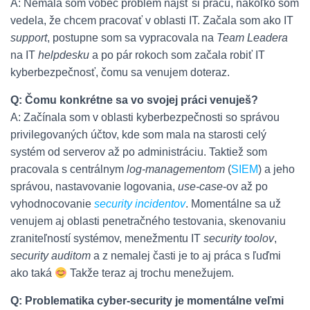
A: Nemala som vôbec problém nájsť si prácu, nakoľko som
vedela, že chcem pracovať v oblasti IT. Začala som ako IT
support
, postupne som sa vypracovala na
Team Leadera
na IT
helpdesku
a po pár rokoch som začala robiť IT
kyberbezpečnosť, čomu sa venujem doteraz.
Q: Čomu konkrétne sa vo svojej práci venuješ?
A: Začínala som v oblasti kyberbezpečnosti so správou
privilegovaných účtov, kde som mala na starosti celý
systém od serverov až po administráciu. Taktiež som
pracovala s centrálnym
log-managementom
(
SIEM
) a jeho
správou, nastavovanie logovania,
use-case
-ov až po
vyhodnocovanie
security incidentov
. Momentálne sa už
venujem aj oblasti penetračného testovania, skenovaniu
zraniteľností systémov, menežmentu IT
security toolov
,
security auditom
a z nemalej časti je to aj práca s ľuďmi
ako taká
Takže teraz aj trochu menežujem.
Q: Problematika cyber-security je momentálne veľmi