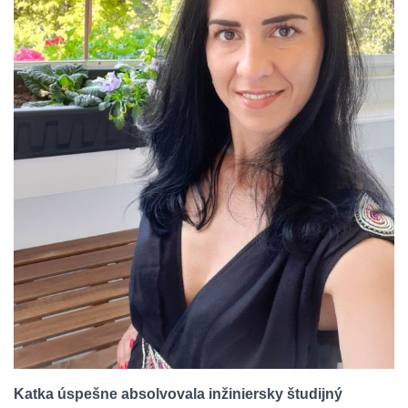
Katka úspešne absolvovala inžiniersky študijný