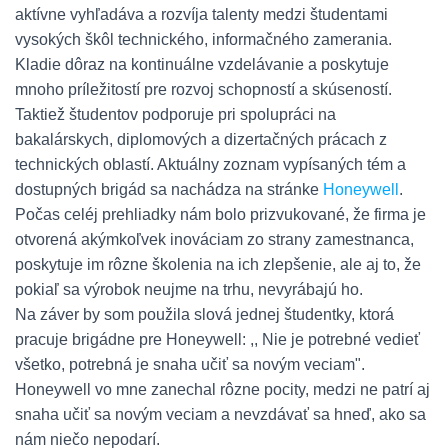
aktívne vyhľadáva a rozvíja talenty medzi študentami
vysokých škôl technického, informačného zamerania.
Kladie dôraz na kontinuálne vzdelávanie a poskytuje
mnoho príležitostí pre rozvoj schopností a skúseností.
Taktiež študentov podporuje pri spolupráci na
bakalárskych, diplomových a dizertačných prácach z
technických oblastí. Aktuálny zoznam vypísaných tém a
dostupných brigád sa nachádza na stránke
Honeywell
.
Počas celéj prehliadky nám bolo prizvukované, že firma je
otvorená akýmkoľvek inováciam zo strany zamestnanca,
poskytuje im rôzne školenia na ich zlepšenie, ale aj to, že
pokiaľ sa výrobok neujme na trhu, nevyrábajú ho.
Na záver by som použila slová jednej študentky, ktorá
pracuje brigádne pre Honeywell: ,, Nie je potrebné vedieť
všetko, potrebná je snaha učiť sa novým veciam".
Honeywell vo mne zanechal rôzne pocity, medzi ne patrí aj
snaha učiť sa novým veciam a nevzdávať sa hneď, ako sa
nám niečo nepodarí.