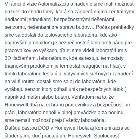
V rámci divízie Automatizácia a riadenie sme mali možnosť
nazrieť do chodu firmy, ktorá sa zaoberá najmä centrálnymi
riadiacimi jednotkami, bezpečnostnými riešeniami,
senzormi, riešeniami pre správu budov… Počas prehliadky
sme sa dostali do testovacieho laboratória, kde ako
najnovším produktom je bezpečnostné lano proti pádu pre
pracovníkov vo výškach, ďalej sme videli laboratórium s
3D tlačiarňami, laboratórium, kde sa testujú termostaty
(najnovším produktom je termostat reágujúci na hlas), v
tomto laboratóriu testujú aj vplyv iných sieťových zariadení
na wi-fi routre, dostali sme sa aj do laboratória, kde
vyrábajú senzor, ktorý odhalí únik nebezpečných látok (
napríklad metán alebo bután). Vzhľadom na to, že
Honeywell dbá na ochranu pracovníkov a bezpečnosť pri
práci, laboratória neboli v plnej prevádzke a za hodinu,
sme nemali možnosť prejsť všetky laboratória.
Ďalšou časťou DOD v Honeywell bola aj komunikácia so
študentami, ktorí pracujú pre Honeywell. Spoločnosť