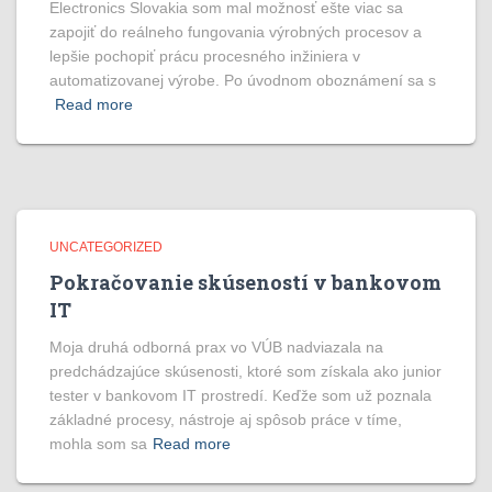
Electronics Slovakia som mal možnosť ešte viac sa
zapojiť do reálneho fungovania výrobných procesov a
lepšie pochopiť prácu procesného inžiniera v
automatizovanej výrobe. Po úvodnom oboznámení sa s
Read more
UNCATEGORIZED
Pokračovanie skúseností v bankovom
IT
Moja druhá odborná prax vo VÚB nadviazala na
predchádzajúce skúsenosti, ktoré som získala ako junior
tester v bankovom IT prostredí. Keďže som už poznala
základné procesy, nástroje aj spôsob práce v tíme,
mohla som sa
Read more