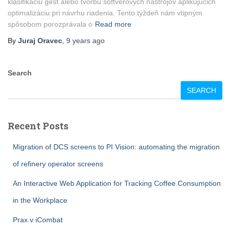
klasifikáciu gest alebo tvorbu softvérových nástrojov aplikujúcich
optimalizáciu pri návrhu riadenia. Tento týždeň nám vtipným
spôsobom porozprávala o
Read more
By
Juraj Oravec
,
9 years
ago
Search
SEARCH
Recent Posts
Migration of DCS screens to PI Vision: automating the migration
of refinery operator screens
An Interactive Web Application for Tracking Coffee Consumption
in the Workplace
Prax v iCombat