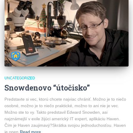
UNCATEGORIZED
Snowdenovo “útočisko”
Predstavte si vec, ktorú chcete najviac chrániť. Možno je to niečo
osobné, možno je to niečo praktické, možno to ani nie je vec.
Možno ste to vy. Takto predstavil Edward Snowden, asi
najznámejší v exile žijúci americký IT expert, aplikáciu Haven.
Čím je Haven zaujimavý?Skrátka svojou jednoduchosťou. Haven
je open
Read more