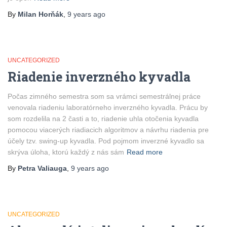
By
Milan Horňák
,
9 years
ago
UNCATEGORIZED
Riadenie inverzného kyvadla
Počas zimného semestra som sa vrámci semestrálnej práce
venovala riadeniu laboratórneho inverzného kyvadla. Prácu by
som rozdelila na 2 časti a to, riadenie uhla otočenia kyvadla
pomocou viacerých riadiacich algoritmov a návrhu riadenia pre
účely tzv. swing-up kyvadla. Pod pojmom inverzné kyvadlo sa
skrýva úloha, ktorú každý z nás sám
Read more
By
Petra Valiauga
,
9 years
ago
UNCATEGORIZED