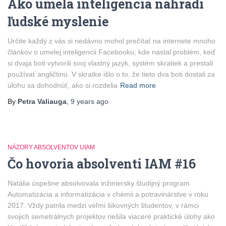
Ako umelá inteligencia nahradí
ľudské myslenie
Určite každý z vás si nedávno mohol prečítať na internete mnoho
článkov o umelej inteligencii Facebooku, kde nastal problém, keď
si dvaja boti vytvorili svoj vlastný jazyk, systém skratiek a prestali
používať angličtinu. V skratke išlo o to, že tieto dva boti dostali za
úlohu sa dohodnúť, ako si rozdelia
Read more
By
Petra Valiauga
,
9 years
ago
NÁZORY ABSOLVENTOV UIAM
Čo hovoria absolventi IAM #16
Natália úspešne absolvovala inžiniersky študijný program
Automatizácia a informatizácia v chémii a potravinárstve v roku
2017. Vždy patrila medzi veľmi šikovných študentov, v rámci
svojich semetrálnych projektov riešila viaceré praktické úlohy ako