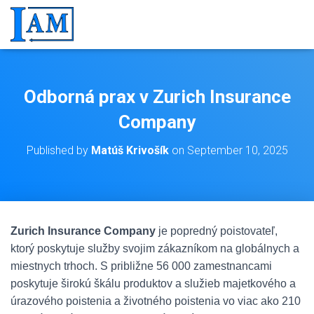
Odborná prax v Zurich Insurance
Company
Published by
Matúš Krivošík
on
September 10, 2025
Zurich Insurance Company
je popredný poistovateľ,
ktorý poskytuje služby svojim zákazníkom na globálnych a
miestnych trhoch. S približne 56 000 zamestnancami
poskytuje širokú škálu produktov a služieb majetkového a
úrazového poistenia a životného poistenia vo viac ako 210