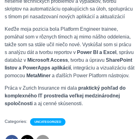
riešenie technických problémov a výpadkov, tvorbu
skriptov na automatizáciu opakujúcich sa úloh, spoluprácu
s tímom pri nasadzovaní nových aplikácií a aktualizácií
Keďže moja pozicia bola Platform Engineer trainee,
pomáhal som v rôznych tímoch aj mimo nášho oddelenia,
takže som sa stále učil niečo nové. Vyskúšal som si prácu
s analýzu dát a tvorbu reportov v
Power BI a Excel
, správu
databáz v
Microsoft Access
, tvorbu a úpravu
SharePoint
listov a PowerApps aplikácií
, integráciu a vizualizáciu dát
pomocou
MetaMiner
a ďalších Power Platform nástrojov.
Práca v Zurich Insurance mi dala
praktický pohľad do
komplexného IT prostredia veľkej medzinárodnej
spoločnosti
a aj cenné skúsenosti.
Categories:
UNCATEGORIZED