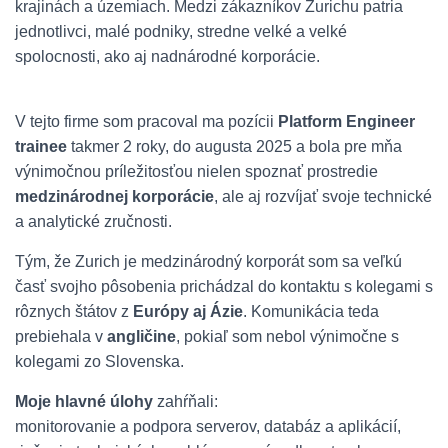
krajinách a územiach. Medzi zákazníkov Zurichu patria
jednotlivci, malé podniky, stredne velké a velké
spolocnosti, ako aj nadnárodné korporácie.
V tejto firme som pracoval ma pozícii
Platform Engineer
trainee
takmer 2 roky, do augusta 2025 a bola pre mňa
výnimočnou príležitosťou nielen spoznať prostredie
medzinárodnej korporácie
, ale aj rozvíjať svoje technické
a analytické zručnosti.
Tým, že Zurich je medzinárodný korporát som sa veľkú
časť svojho pôsobenia prichádzal do kontaktu s kolegami s
rôznych štátov z
Európy aj Ázie
. Komunikácia teda
prebiehala v
angličine
, pokiaľ som nebol výnimočne s
kolegami zo Slovenska.
Moje hlavné úlohy
zahŕňali:
monitorovanie a podpora serverov, databáz a aplikácií,