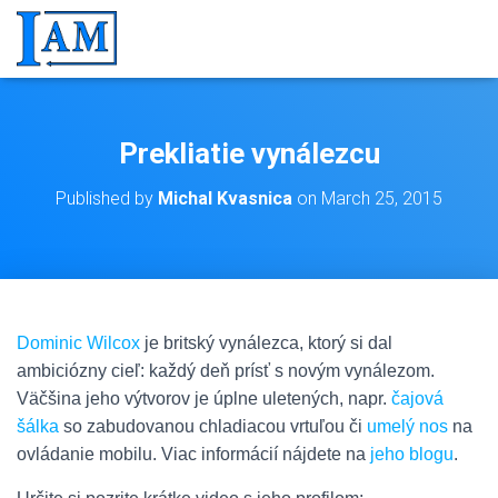
Prekliatie vynálezcu
Published by
Michal Kvasnica
on
March 25, 2015
Dominic Wilcox
je britský vynálezca, ktorý si dal
ambiciózny cieľ: každý deň prísť s novým vynálezom.
Väčšina jeho výtvorov je úplne uletených, napr.
čajová
šálka
so zabudovanou chladiacou vrtuľou či
umelý nos
na
ovládanie mobilu. Viac informácií nájdete na
jeho blogu
.