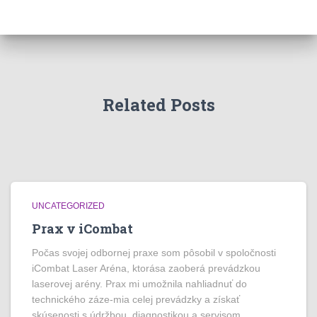
Related Posts
UNCATEGORIZED
Prax v iCombat
Počas svojej odbornej praxe som pôsobil v spoločnosti
iCombat Laser Aréna, ktorása zaoberá prevádzkou
laserovej arény. Prax mi umožnila nahliadnuť do
technického záze-mia celej prevádzky a získať
skúsenosti s údržbou, diagnostikou a servisom