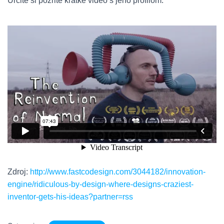
Určite si pozrite krátke video s jeho profilom:
Zdroj:
http://www.fastcodesign.com/3044182/innovation-
engine/ridiculous-by-design-where-designs-craziest-
inventor-gets-his-ideas?partner=rss