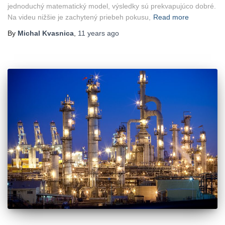
jednoduchý matematický model, výsledky sú prekvapujúco dobré.
Na videu nižšie je zachytený priebeh pokusu,
Read more
By
Michal Kvasnica
,
11 years
ago