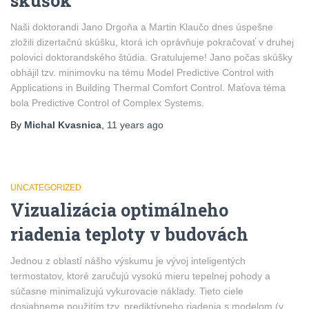
skúšok
Naši doktorandi Jano Drgoňa a Martin Klaučo dnes úspešne
zložili dizertačnú skúšku, ktorá ich oprávňuje pokračovať v druhej
polovici doktorandského štúdia. Gratulujeme! Jano počas skúšky
obhájil tzv. minimovku na tému Model Predictive Control with
Applications in Building Thermal Comfort Control. Maťova téma
bola Predictive Control of Complex Systems.
By
Michal Kvasnica
,
11 years
ago
UNCATEGORIZED
Vizualizácia optimálneho
riadenia teploty v budovách
Jednou z oblastí nášho výskumu je vývoj inteligentých
termostatov, ktoré zaručujú vysokú mieru tepelnej pohody a
súčasne minimalizujú vykurovacie náklady. Tieto ciele
dosiahneme použitím tzv. prediktívneho riadenia s modelom (v