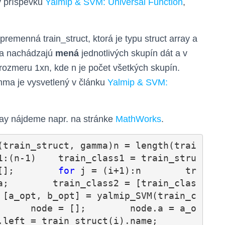
v príspevku
Yalmip & SVM: Universal Function
,
emenná train_struct, ktorá je typu struct array a
sa nachádzajú
mená
jednotlivých skupín dát a v
rozmeru 1xn, kde n je počet všetkých skupín.
ma je vysvetlený v článku
Yalmip & SVM:
ray nájdeme napr. na stránke
MathWorks
.
(train_struct, gamma)n = length(trai
1:(n-1)    train_class1 = train_stru
[];        
for
 j = (i+1):n        tr
a;        train_class2 = [train_clas
 [a_opt, b_opt] = yalmip_SVM(train_c
      node = [];        node.a = a_o
pt;    node.b = b_opt;    node.left = train_struct(i).name;        