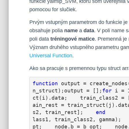
funkcie yalmip_SVM, ktorú som uverejnila 
pomocou for slučiek.
Prvým vstupným parametrom do funkcie je pr
obsahuje polia
name
a
data
. V poli name 
poli data
tréningové matice
. Premenná je 
Význam druhého vstupného parametru gam
Universal Function
.
Ako sa pracuje s premennou typu struct ar
function
 output = create_nodes
n_struct);output = [];
for
 i = 
ct(i).data;    train_class2 = 
ain_rest = train_struct(j).dat
s2, train_rest];    
end
       
lass1, train_class2, gamma);  