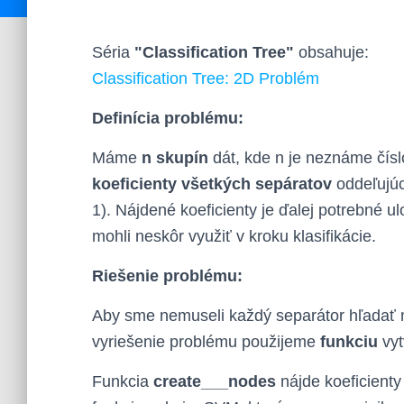
Séria
"Classification Tree"
obsahuje:
Classification Tree: 2D Problém
Definícia problému:
Máme
n skupín
dát, kde n je neznáme čís
koeficienty všetkých sepáratov
oddeľujúci
1). Nájdené koeficienty je ďalej potrebné ul
mohli neskôr využiť v kroku klasifikácie.
Riešenie problému:
Aby sme nemuseli každý separátor hľadať 
vyriešenie problému použijeme
funkciu
vyt
Funkcia
create___nodes
nájde koeficient