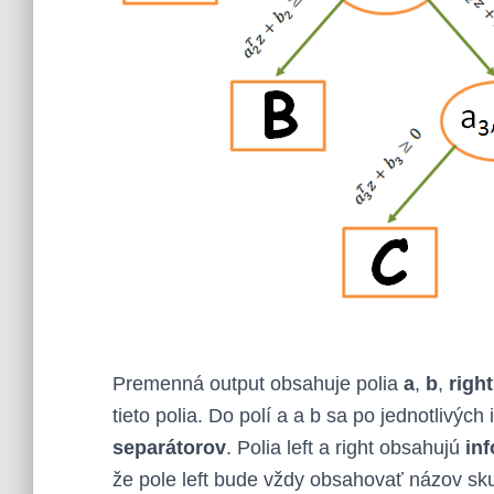
Premenná output obsahuje polia
a
,
b
,
right
tieto polia. Do polí a a b sa po jednotlivých
separátorov
. Polia left a right obsahujú
in
že pole left bude vždy obsahovať názov sk