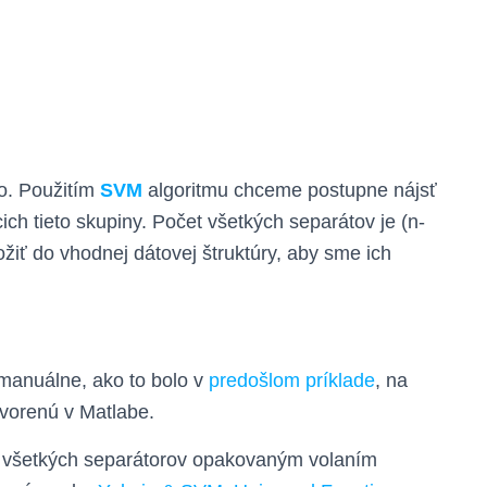
lo. Použitím
SVM
algoritmu chceme postupne nájsť
ch tieto skupiny. Počet všetkých separátov je (n-
ožiť do vhodnej dátovej štruktúry, aby sme ich
manuálne, ako to bolo v
predošlom príklade
, na
vorenú v Matlabe.
y všetkých separátorov opakovaným volaním