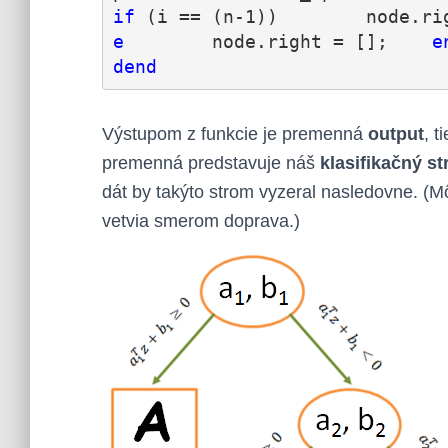
if
 (i == (n-1))        node.ri
e
        node.right = [];    
e
d
end
Výstupom z funkcie je premenná
output
, t
premenná predstavuje náš
klasifikačný s
dát by takýto strom vyzeral nasledovne. (Mô
vetvia smerom doprava.)