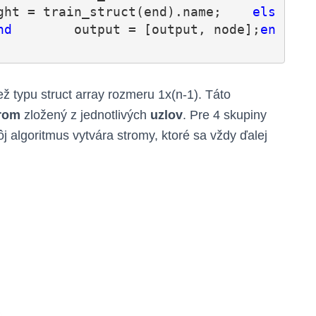
ght = train_struct(end).name;    
els
nd
        output = [output, node];
en
iež typu struct array rozmeru 1x(n-1). Táto
trom
zložený z jednotlivých
uzlov
. Pre 4 skupiny
j algoritmus vytvára stromy, ktoré sa vždy ďalej