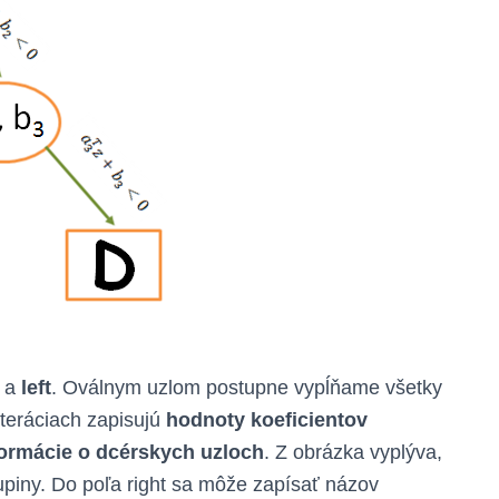
a
left
. Oválnym uzlom postupne vypĺňame všetky
 iteráciach zapisujú
hodnoty koeficientov
formácie o dcérskych uzloch
. Z obrázka vyplýva,
upiny. Do poľa right sa môže zapísať názov