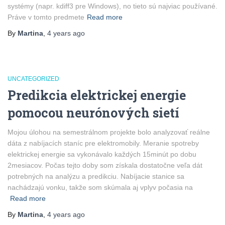
systémy (napr. kdiff3 pre Windows), no tieto sú najviac používané.
Práve v tomto predmete
Read more
By
Martina
,
4 years
ago
UNCATEGORIZED
Predikcia elektrickej energie
pomocou neurónových sietí
Mojou úlohou na semestrálnom projekte bolo analyzovať reálne
dáta z nabíjacích staníc pre elektromobily. Meranie spotreby
elektrickej energie sa vykonávalo každých 15minút po dobu
2mesiacov. Počas tejto doby som získala dostatočne veľa dát
potrebných na analýzu a predikciu. Nabíjacie stanice sa
nachádzajú vonku, takže som skúmala aj vplyv počasia na
Read more
By
Martina
,
4 years
ago