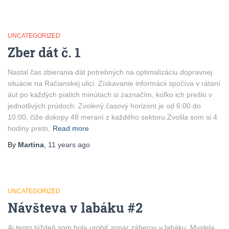
UNCATEGORIZED
Zber dát č. 1
Nastal čas zbierania dát potrebných na optimalizáciu dopravnej
situácie na Račianskej ulici. Získavanie informácii spočíva v rátaní
áut po každých piatich minútach si zaznačím, koľko ich prešlo v
jednotlivých prúdoch. Zvolený časový horizont je od 6:00 do
10:00, čiže dokopy 48 meraní z každého sektoru.Zvolila som si 4
hodiny preto,
Read more
By
Martina
,
11 years
ago
UNCATEGORIZED
Návšteva v labáku #2
Aj tento týždeň som bola urobiť zopár záberov v labáku. Myslela