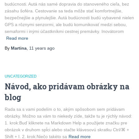
budúcnosti. Autá nás samé dopravia do stanoveného cieľa, bez
zásahu šoféra. Cestovanie sa teda môže stať komfortnejšie,
bezpečnejšie a plynulejšie. Autá budúcnosti budú vybavené nielen
GPS a rôznymi senzormi, ale budú komunikovať medzi sebou,
semaformi i inými účastkníkmi cestnej premávky. Inovátorom
Read more
By
Martina
,
11 years
ago
UNCATEGORIZED
Návod, ako pridávam obrázky na
blog
Rada sa s vami podelím o to, akým spôsobom sem pridávam
obrázky. Možno sa vám to niekedy zíde, takže tu je rýchly návod:
1. krok:Buď kliknete na Markdown Help a použijete značku pre
obrázok v druhom spĺci alebo stačte klávesovú skratku Ctrl/⌘ +
Shift + I. 2. krok:Niečo takéto sa
Read more