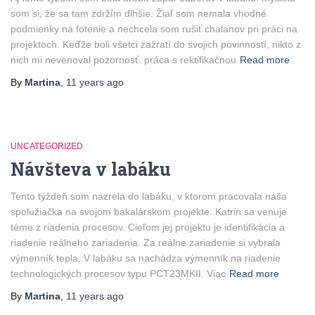
som si, že sa tam zdržím dlhšie. Žiaľ som nemala vhodné
podmienky na fotenie a nechcela som rušiť chalanov pri práci na
projektoch. Keďže boli všetci zažratí do svojich povinností, nikto z
nich mi nevenoval pozornosť. práca s rektifikačnou
Read more
By
Martina
,
11 years
ago
UNCATEGORIZED
Návšteva v labáku
Tento týždeň som nazrela do labáku, v ktorom pracovala naša
spolužiačka na svojom bakalárskom projekte. Katrin sa venuje
téme z riadenia procesov. Cieľom jej projektu je identifikácia a
riadenie reálneho zariadenia. Za reálne zariadenie si vybrala
výmenník tepla. V labáku sa nachádza výmenník na riadenie
technologických procesov typu PCT23MKII. Viac
Read more
By
Martina
,
11 years
ago