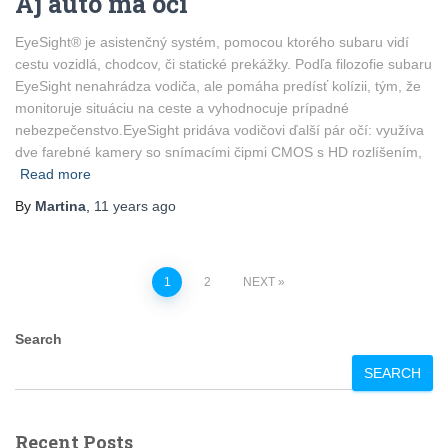
Aj auto má oči
EyeSight® je asistenčný systém, pomocou ktorého subaru vidí
cestu vozidlá, chodcov, či statické prekážky. Podľa filozofie subaru
EyeSight nenahrádza vodiča, ale pomáha predísť kolízii, tým, že
monitoruje situáciu na ceste a vyhodnocuje prípadné
nebezpečenstvo.EyeSight pridáva vodičovi ďalší pár očí: využíva
dve farebné kamery so snímacími čipmi CMOS s HD rozlíšením,
Read more
By
Martina
,
11 years
ago
Posts
1
2
NEXT
pagination
Search
SEARCH
Recent Posts