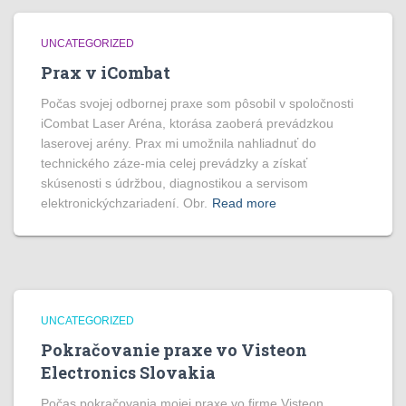
UNCATEGORIZED
Prax v iCombat
Počas svojej odbornej praxe som pôsobil v spoločnosti
iCombat Laser Aréna, ktorása zaoberá prevádzkou
laserovej arény. Prax mi umožnila nahliadnuť do
technického záze-mia celej prevádzky a získať
skúsenosti s údržbou, diagnostikou a servisom
elektronickýchzariadení. Obr.
Read more
UNCATEGORIZED
Pokračovanie praxe vo Visteon
Electronics Slovakia
Počas pokračovania mojej praxe vo firme Visteon