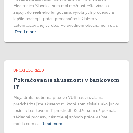
Electronics Slovakia som mal možnosť ešte viac sa
zapojiť do reálneho fungovania výrobných procesov a
lepšie pochopiť prácu procesného inžiniera v
automatizovanej výrobe. Po úvodnom oboznámení sa s
Read more
UNCATEGORIZED
Pokračovanie skúseností v bankovom
IT
Moja druhá odborná prax vo VÚB nadviazala na
predchádzajúce skúsenosti, ktoré som získala ako junior
tester v bankovom IT prostredí. Keďže som už poznala
základné procesy, nástroje aj spôsob práce v tíme,
mohla som sa
Read more