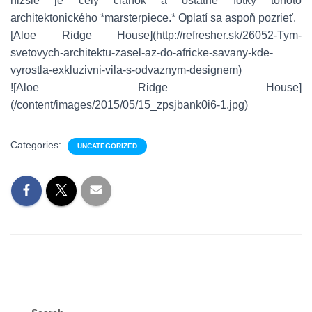
nižšie je celý článok a ostatné fotky tohoto
architektonického *marsterpiece.* Oplatí sa aspoň pozrieť.
[Aloe Ridge House](http://refresher.sk/26052-Tym-
svetovych-architektu-zasel-az-do-africke-savany-kde-
vyrostla-exkluzivni-vila-s-odvaznym-designem)
![Aloe Ridge House]
(/content/images/2015/05/15_zpsjbank0i6-1.jpg)
Categories:
UNCATEGORIZED