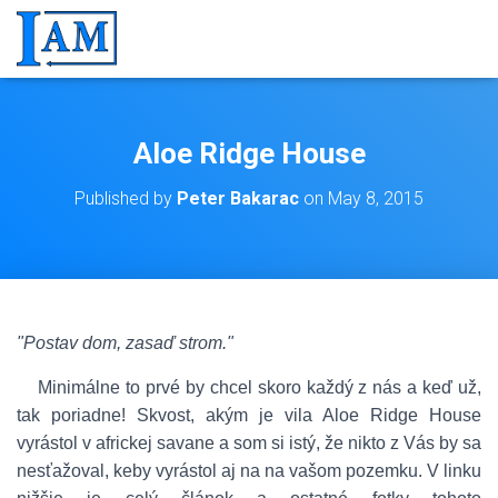
Aloe Ridge House
Published by
Peter Bakarac
on
May 8, 2015
"Postav dom, zasaď strom."
Minimálne to prvé by chcel skoro každý z nás a keď už,
tak poriadne! Skvost, akým je vila Aloe Ridge House
vyrástol v africkej savane a som si istý, že nikto z Vás by sa
nesťažoval, keby vyrástol aj na na vašom pozemku. V linku