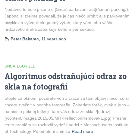
Nedávno tu bolo písané o [Smart parkovaní áut](/smart-parking/).
Japonci si zrejme povedali, že je čas niečo urobiť aj s parkovaním
bicyklov a vytvorili elegantný výťah, ktorý vám toho vášho
hrdzavého draka zaparkuje behom pár sekúnd.
By
Peter Bakarac
,
11 years
ago
UNCATEGORIZED
Algoritmus odstraňujúci odraz zo
skla na fotografii
Stojíte za oknom, pozeráte von a zrazu sa tam objaví niečo, čo si
chcete zvečniť v podobe fotografie. Zoberiete foťák, cvak a je to –
namiesto peknej fotky je tam váš odraz zo skla. ![odraz]
(/content/images/2015/05/MIT-ReflectionRemoval-1.jpg) Presne
tento problém sa rozhodli vyriešiť vedci z Massachusetts Institute
of Technology. Po odfotení snímku
Read more