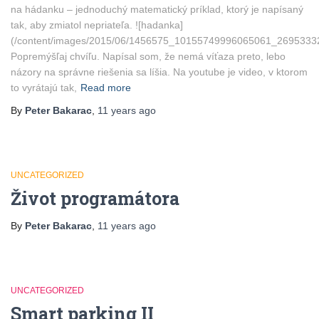
na hádanku – jednoduchý matematický príklad, ktorý je napísaný
tak, aby zmiatol nepriateľa. ![hadanka]
(/content/images/2015/06/1456575_10155749996065061_2695333
Popremýšľaj chvíľu. Napísal som, že nemá víťaza preto, lebo
názory na správne riešenia sa líšia. Na youtube je video, v ktorom
to vyrátajú tak,
Read more
By
Peter Bakarac
,
11 years
ago
UNCATEGORIZED
Život programátora
By
Peter Bakarac
,
11 years
ago
UNCATEGORIZED
Smart parking II