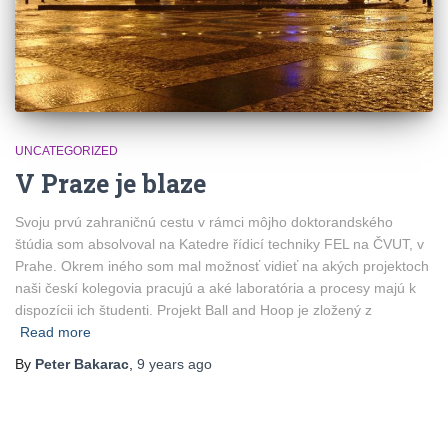
UNCATEGORIZED
V Praze je blaze
Svoju prvú zahraničnú cestu v rámci môjho doktorandského
štúdia som absolvoval na Katedre řídicí techniky FEL na ČVUT, v
Prahe. Okrem iného som mal možnosť vidieť na akých projektoch
naši českí kolegovia pracujú a aké laboratória a procesy majú k
dispozícii ich študenti. Projekt Ball and Hoop je zložený z
Read more
By
Peter Bakarac
,
9 years
ago