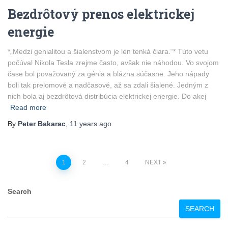
Bezdrôtový prenos elektrickej
energie
*„Medzi genialitou a šialenstvom je len tenká čiara.“* Túto vetu
počúval Nikola Tesla zrejme často, avšak nie náhodou. Vo svojom
čase bol považovaný za génia a blázna súčasne. Jeho nápady
boli tak prelomové a nadčasové, až sa zdali šialené. Jedným z
nich bola aj bezdrôtová distribúcia elektrickej energie. Do akej
Read more
By
Peter Bakarac
,
11 years
ago
Posts
1
2
…
4
NEXT
pagination
Search
SEARCH