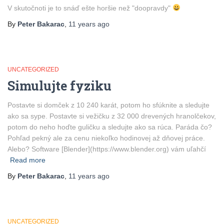
V skutočnoti je to snáď ešte horšie než "doopravdy"
By
Peter Bakarac
,
11 years
ago
UNCATEGORIZED
Simulujte fyziku
Postavte si domček z 10 240 karát, potom ho sfúknite a sledujte
ako sa sype. Postavte si vežičku z 32 000 drevených hranolčekov,
potom do neho hoďte guličku a sledujte ako sa rúca. Paráda čo?
Pohľad pekný ale za cenu niekoľko hodinovej až dňovej práce.
Alebo? Software [Blender](https://www.blender.org) vám uľahčí
Read more
By
Peter Bakarac
,
11 years
ago
UNCATEGORIZED