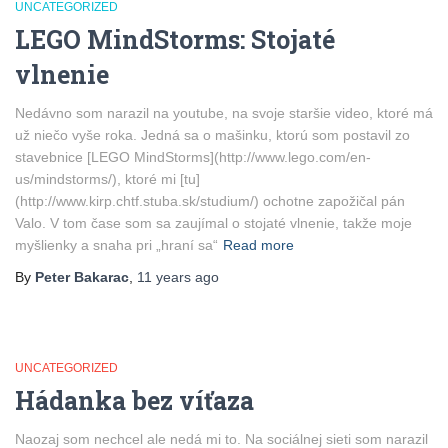
UNCATEGORIZED
LEGO MindStorms: Stojaté
vlnenie
Nedávno som narazil na youtube, na svoje staršie video, ktoré má
už niečo vyše roka. Jedná sa o mašinku, ktorú som postavil zo
stavebnice [LEGO MindStorms](http://www.lego.com/en-
us/mindstorms/), ktoré mi [tu]
(http://www.kirp.chtf.stuba.sk/studium/) ochotne zapožičal pán
Valo. V tom čase som sa zaujímal o stojaté vlnenie, takže moje
myšlienky a snaha pri „hraní sa“
Read more
By
Peter Bakarac
,
11 years
ago
UNCATEGORIZED
Hádanka bez víťaza
Naozaj som nechcel ale nedá mi to. Na sociálnej sieti som narazil