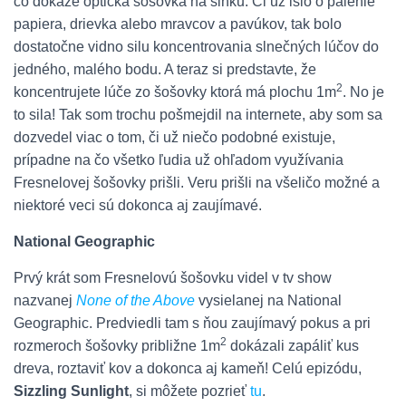
čo dokáže optická šošovka na slnku. Či už išlo o pálenie
papiera, drievka alebo mravcov a pavúkov, tak bolo
dostatočne vidno silu koncentrovania slnečných lúčov do
jedného, malého bodu. A teraz si predstavte, že
2
koncentrujete lúče zo šošovky ktorá má plochu 1m
. No je
to sila! Tak som trochu pošmejdil na internete, aby som sa
dozvedel viac o tom, či už niečo podobné existuje,
prípadne na čo všetko ľudia už ohľadom využívania
Fresnelovej šošovky prišli. Veru prišli na všeličo možné a
niektoré veci sú dokonca aj zaujímavé.
National Geographic
Prvý krát som Fresnelovú šošovku videl v tv show
nazvanej
None of the Above
vysielanej na National
Geographic. Predviedli tam s ňou zaujímavý pokus a pri
2
rozmeroch šošovky približne 1m
dokázali zapáliť kus
dreva, roztaviť kov a dokonca aj kameň! Celú epizódu,
Sizzling Sunlight
, si môžete pozrieť
tu
.