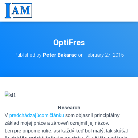
OptiFres
Published by
Peter Bakarac
on
February 27, 2015
Research
V
predchádzajúcom článku
som objasnil principiálny
základ mojej práce a zároveň ozrejmil jej názov.
Len pre pripomenutie, asi každý keď bol malý, tak skúšal