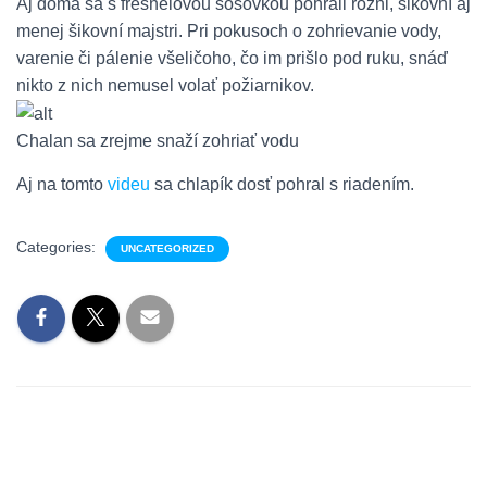
Aj doma sa s fresnelovou šošovkou pohrali rôzni, šikovní aj
menej šikovní majstri. Pri pokusoch o zohrievanie vody,
varenie či pálenie všeličoho, čo im prišlo pod ruku, snáď
nikto z nich nemusel volať požiarnikov.
Chalan sa zrejme snaží zohriať vodu
Aj na tomto
videu
sa chlapík dosť pohral s riadením.
Categories:
UNCATEGORIZED