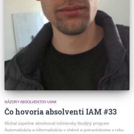
NÁZORY ABSOLVENTOV UIAM
Čo hovoria absolventi IAM #33
Michal úspešne absolvoval inžiniersky študijný program
Automatizácia a informatizácia v chémii a potravinárstve v roku