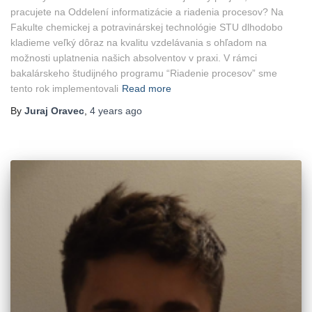
pracujete na Oddelení informatizácie a riadenia procesov? Na
Fakulte chemickej a potravinárskej technológie STU dlhodobo
kladieme veľký dôraz na kvalitu vzdelávania s ohľadom na
možnosti uplatnenia našich absolventov v praxi. V rámci
bakalárskeho študijného programu “Riadenie procesov” sme
tento rok implementovali
Read more
By
Juraj Oravec
,
4 years
ago