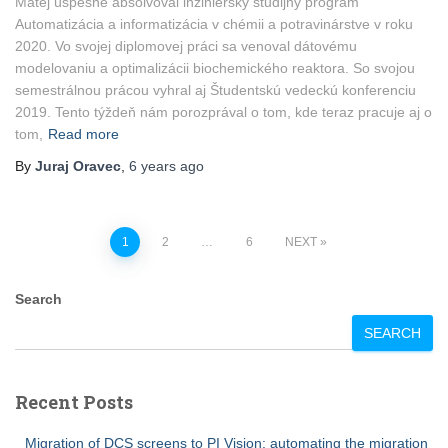
Matej úspešne absolvoval inžiniersky študijný program
Automatizácia a informatizácia v chémii a potravinárstve v roku
2020. Vo svojej diplomovej práci sa venoval dátovému
modelovaniu a optimalizácii biochemického reaktora. So svojou
semestrálnou prácou vyhral aj Študentskú vedeckú konferenciu
2019. Tento týždeň nám porozprával o tom, kde teraz pracuje aj o
tom,
Read more
By
Juraj Oravec
,
6 years
ago
Posts
1
2
…
6
NEXT
pagination
Search
SEARCH
Recent Posts
Migration of DCS screens to PI Vision: automating the migration