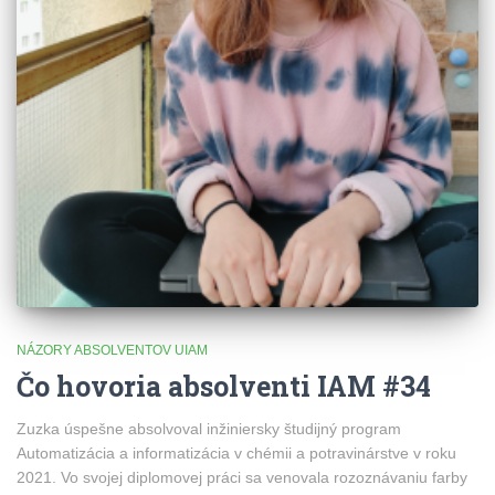
NÁZORY ABSOLVENTOV UIAM
Čo hovoria absolventi IAM #34
Zuzka úspešne absolvoval inžiniersky študijný program
Automatizácia a informatizácia v chémii a potravinárstve v roku
2021. Vo svojej diplomovej práci sa venovala rozoznávaniu farby