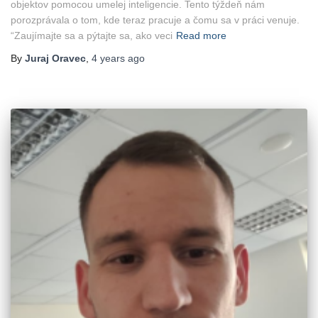
objektov pomocou umelej inteligencie. Tento týždeň nám
porozprávala o tom, kde teraz pracuje a čomu sa v práci venuje.
“Zaujímajte sa a pýtajte sa, ako veci
Read more
By
Juraj Oravec
,
4 years
ago