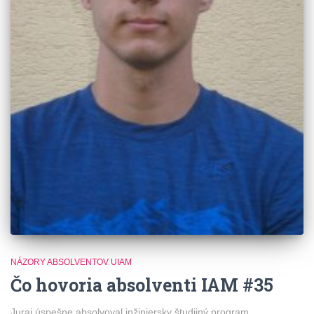
NÁZORY ABSOLVENTOV UIAM
Čo hovoria absolventi IAM #35
Juraj úspešne absolvoval inžiniersky študijný program