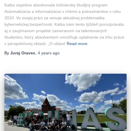
Katka úspešne absolvovala inžiniersky študijný program
Automatizácia a informatizácia v chémii a potravinárstve v roku
2010. Vo svojej práci sa venuje aktuálnej problematike
kybernetickej bezpečnosti. Katka nám tento týždeň porozprávala
aj o zaujímavom projekte zameranom na talentovaných
študentov, ktorý absolventom umožňuje uplatnenie na trhu práce
v perspektívnej oblasti. „O oblasť
Read more
By
Juraj Oravec
,
4 years
ago