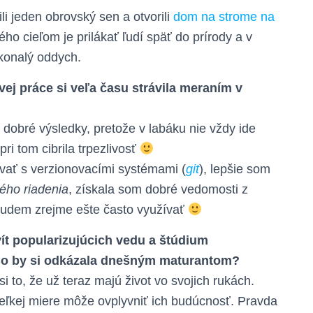
i jeden obrovský sen a otvorili
dom na strome na
rého cieľom je prilákať ľudí späť do prírody a v
konalý oddych.
vej práce si veľa času strávila meraním v
 dobré výsledky, pretože v labáku nie vždy ide
ri tom cibrila trpezlivosť
ovať s verzionovacími systémami (
git
), lepšie som
ého riadenia
, získala som dobré vedomosti z
 budem zrejme ešte často využívať
ivít popularizujúcich vedu a štúdium
Čo by si odkázala dnešným maturantom?
i to, že už teraz majú život vo svojich rukách.
veľkej miere môže ovplyvniť ich budúcnosť. Pravda