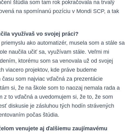
nčení štúdia som tam rok pokračovala na trvalý
ovená na spomínanú pozíciu v Mondi SCP, a tak
čila využívaš vo svojej práci?
priemyslu ako automatizér, musela som a stále sa
le naučila učiť sa, využívam stále. Veľmi mi
dením, ktorému som sa venovala už od svojej
h viacero projektov, kde práve budeme
m času som najviac vďačná za prezentácie
tám si, že na škole som to naozaj nemala rada a
om z to vďačná a uvedomujem si, že to, že som
esť diskusie je zásluhou tých hodín strávených
entovaním počas štúdia.
elom venujete aj ďalšiemu zaujímavému