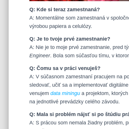
Q: Kde si teraz zamestnaná?
A: Momentálne som zamestnaná v spoločn
výrobou papiera a celulózy.
Q: Je to tvoje prvé zamestnanie?
A: Nie je to moje prvé zamestnanie, pred 
Engineer
. Bola som súčasťou tímu, v ktor
Q: Čomu sa v práci venuješ?
A: V súčasnom zamestnaní pracujem na po
sledovať, učiť sa a implementovať digitálne
venujem
data miningu
a projektom, ktorých
na jednotlivé prevádzky celého závodu.
Q: Mala si problém nájsť si po štúdiu p
A: S prácou som nemala žiadny problém, pr