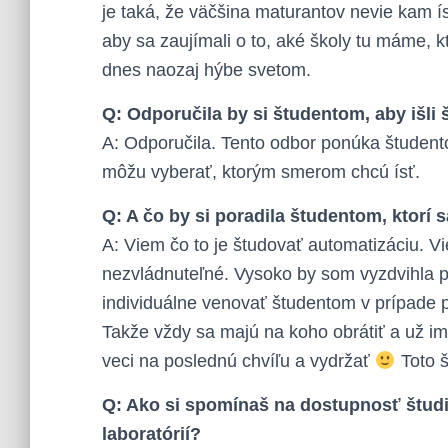
je taká, že väčšina maturantov nevie kam ís
aby sa zaujímali o to, aké školy tu máme, kt
dnes naozaj hýbe svetom.
Q: Odporučila by si študentom, aby išli
A: Odporučila. Tento odbor ponúka študent
môžu vyberať, ktorým smerom chcú ísť.
Q: A čo by si poradila študentom, ktorí 
A: Viem čo to je študovať automatizáciu. Vi
nezvládnuteľné. Vysoko by som vyzdvihla pr
individuálne venovať študentom v prípade p
Takže vždy sa majú na koho obrátiť a už im
veci na poslednú chvíľu a vydržať
Toto š
Q: Ako si spomínaš na dostupnosť študi
laboratórií?