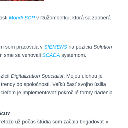
osti
Mondi SCP
v Ružomberku, ktorá sa zaoberá
tým som pracovala v
SIEMENS
na pozícia
Solution
om sme sa venovali
SCADA
systémom.
zícii
Digitalization Specialist
. Mojou úlohou je
 trendy do spoločnosti. Veľkú časť svojho úsilia
 cieľom je implementovať pokročilé formy riadenia
rácu?
etože už počas štúdia som začala brigádovať v