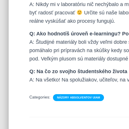
A: Nikdy mi v laboratóriu nič nechýbalo a m
byť radosť pracovať
Určite sú naše labo
reálne vyskúšať ako procesy fungujú.
Q: Ako hodnotíš úroveň e-learningu? Po
A: Študijné materiály boli vždy veľmi dobr
pomáhalo pri prípravách na skúšky kedy so
pod. Veľkým plusom sú materiály dostupné 
Q: Na čo zo svojho študentského život
A: Na všetko! Na spolužiakov, učiteľov, na
Categories:
NÁZORY ABSOLVENTOV UIAM