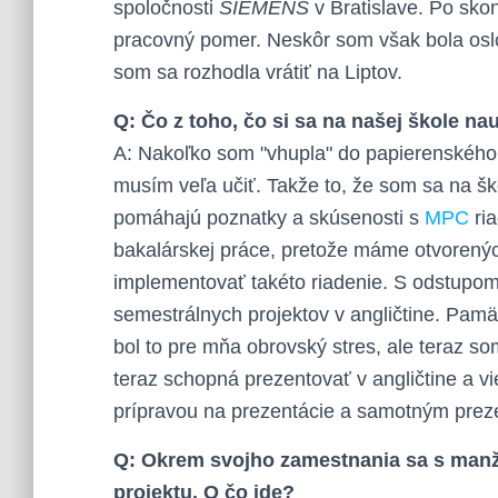
spoločnosti
SIEMENS
v Bratislave. Po sko
pracovný pomer. Neskôr som však bola osl
som sa rozhodla vrátiť na Liptov.
Q: Čo z toho, čo si sa na našej škole nau
A: Nakoľko som "vhupla" do papierenského 
musím veľa učiť. Takže to, že som sa na ško
pomáhajú poznatky a skúsenosti s
MPC
ria
bakalárskej práce, pretože máme otvorenýc
implementovať takéto riadenie. S odstupo
semestrálnych projektov v angličtine. Pamä
bol to pre mňa obrovský stres, ale teraz s
teraz schopná prezentovať v angličtine a vi
prípravou na prezentácie a samotným prez
Q: Okrem svojho zamestnania sa s manž
projektu. O čo ide?