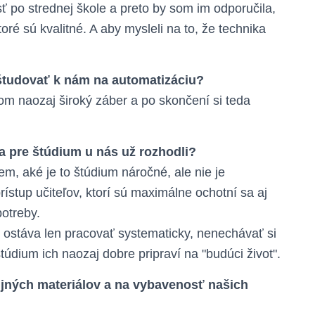
ť po strednej škole a preto by som im odporučila,
oré sú kvalitné. A aby mysleli na to, že technika
 študovať k nám na automatizáciu?
om naozaj široký záber a po skončení si teda
sa pre štúdium u nás už rozhodli?
em, aké je to štúdium náročné, ale nie je
ístup učiteľov, ktorí sú maximálne ochotní sa aj
otreby.
 ostáva len pracovať systematicky, nenechávať si
túdium ich naozaj dobre pripraví na "budúci život".
jných materiálov a na vybavenosť našich