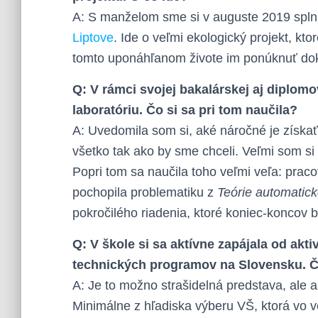
A: S manželom sme si v auguste 2019 splnil
Liptove
. Ide o veľmi ekologický projekt, kto
tomto uponáhľanom živote im ponúknuť do
Q: V rámci svojej bakalárskej aj diplomo
laboratóriu. Čo si sa pri tom naučila?
A: Uvedomila som si, aké náročné je získať
všetko tak ako by sme chceli. Veľmi som si p
Popri tom sa naučila toho veľmi veľa: prac
pochopila problematiku z
Teórie automatick
pokročilého riadenia, ktoré koniec-koncov
Q: V škole si sa aktívne zapájala od akt
technických programov na Slovensku. 
A: Je to možno strašidelná predstava, ale as
Minimálne z hľadiska výberu VŠ, ktorá vo 